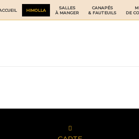
SALLES
CANAPÉS
M
ACCUEIL
HIMOLLA
À MANGER
& FAUTEUILS
DE C