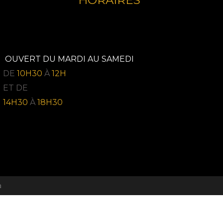
HORAIRES
OUVERT DU MARDI AU SAMEDI
DE
10H30
À
12H
ET DE
14H30
À
18H30
a