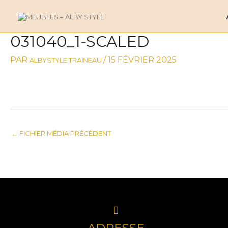
ALLER
AU
CONTENU
031040_1-SCALED
NAVIGATION
DES
PAR
/
15 FÉVRIER 2025
ALBYSTYLE TRAINEAU
ARTICLES
←
FICHIER MÉDIA PRÉCÉDENT