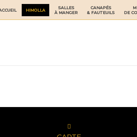
SALLES
CANAPÉS
M
ACCUEIL
HIMOLLA
À MANGER
& FAUTEUILS
DE C