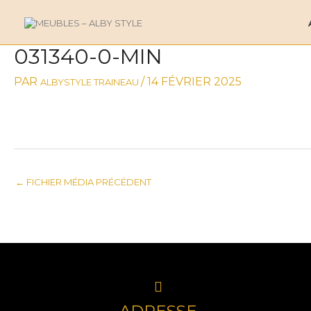
ALLER
AU
CONTENU
031340-0-MIN
NAVIGATION
DES
PAR
/
14 FÉVRIER 2025
ALBYSTYLE TRAINEAU
ARTICLES
←
FICHIER MÉDIA PRÉCÉDENT