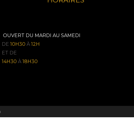
HORAIRES
OUVERT DU MARDI AU SAMEDI
DE
10H30
À
12H
ET DE
14H30
À
18H30
a