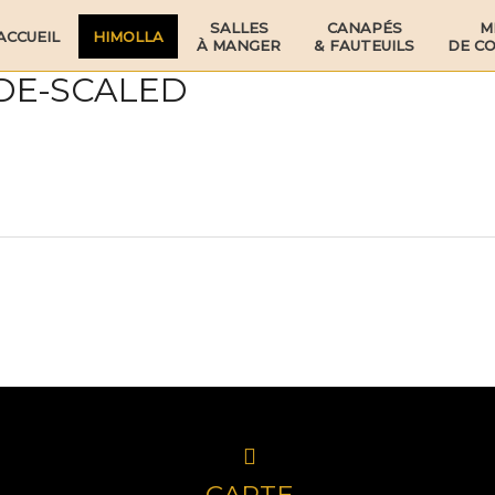
SALLES
CANAPÉS
M
ACCUEIL
HIMOLLA
À MANGER
& FAUTEUILS
DE C
UDE-SCALED