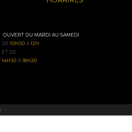
HORAIRES
OUVERT DU MARDI AU SAMEDI
DE
10H30
À
12H
ET DE
14H30
À
18H30
a