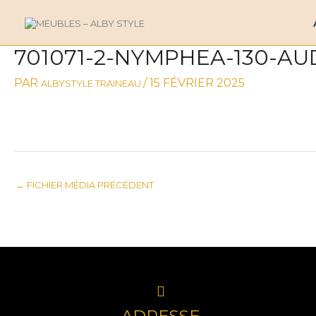
ALLER
AU
CONTENU
701071-2-NYMPHEA-130-A
NAVIGATION
DES
PAR
/
15 FÉVRIER 2025
ALBYSTYLE TRAINEAU
ARTICLES
←
FICHIER MÉDIA PRÉCÉDENT