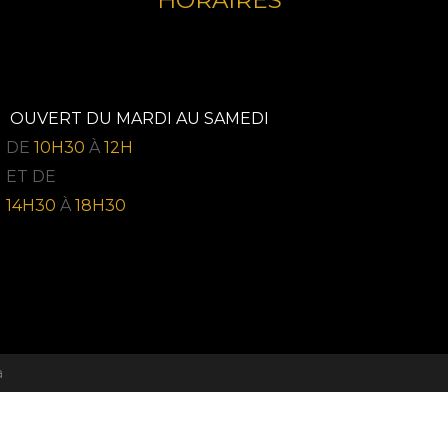
HORAIRES
OUVERT DU MARDI AU SAMEDI
DE
10H30
À
12H
ET DE
14H30
À
18H30
a