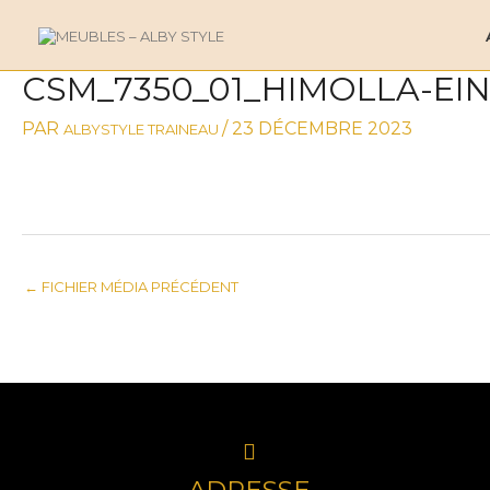
ALLER
AU
CONTENU
CSM_7350_01_HIMOLLA-EI
NAVIGATION
DES
PAR
/
23 DÉCEMBRE 2023
ALBYSTYLE TRAINEAU
ARTICLES
←
FICHIER MÉDIA PRÉCÉDENT