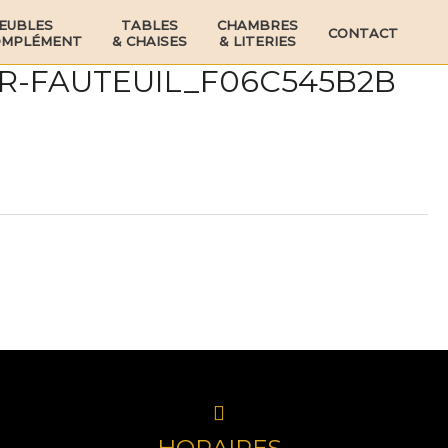
EUBLES
TABLES
CHAMBRES
CONTACT
OMPLÉMENT
& CHAISES
& LITERIES
ER-FAUTEUIL_F06C545B2B