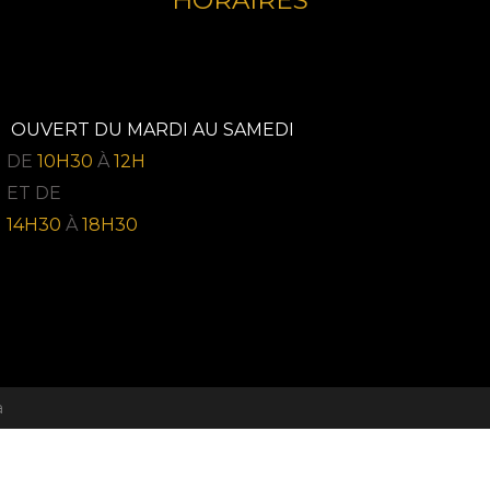
HORAIRES
OUVERT DU MARDI AU SAMEDI
DE
10H30
À
12H
ET DE
14H30
À
18H30
a