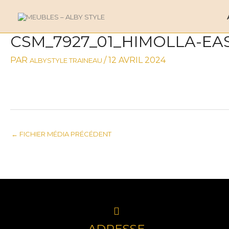
ALLER
AU
CONTENU
CSM_7927_01_HIMOLLA-EA
NAVIGATION
DES
PAR
/
12 AVRIL 2024
ALBYSTYLE TRAINEAU
ARTICLES
←
FICHIER MÉDIA PRÉCÉDENT